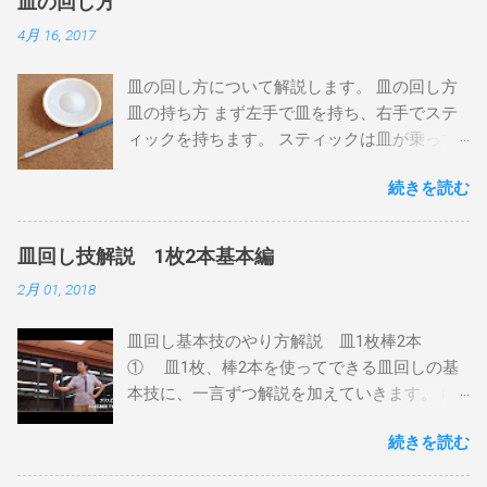
皿の回し方
4月 16, 2017
皿の回し方について解説します。 皿の回し方
皿の持ち方 まず左手で皿を持ち、右手でステ
ィックを持ちます。 スティックは皿が乗って
いない方の先端を持って、なるべく長く使い
続きを読む
ます。 皿はなるべく水平になるように持ち、
皿の裏面の足になっている部分（「グリッ
プ」と呼びます）の内側で、左手とちょうど
皿回し技解説 1枚2本基本編
反対の位置にスティックの先端を当てます。
2月 01, 2018
このとき、スティックを皿に少し押しつける
ようにして、皿とスティックがすべってしま
皿回し基本技のやり方解説 皿1枚棒2本
わないようにしましょう。 左手は手前に、右
① 皿1枚、棒2本を使ってできる皿回しの基
手は奥に動かすと、下から見ると皿が時計回
本技に、一言ずつ解説を加えていきます。 ゆ
りに動くはずです。手を離さないで確認して
るやかに難易度順にならんでいます。 まずは
みてください。 手を放して回す いよいよまわ
続きを読む
この動画の前半部分です。 スティックリバー
します。 時計回りに勢いを付けて左手を放
ス 皿を投げて、棒を反転させて反対側で受け
し、手首をリラックスさせて右手のスティッ