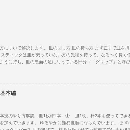
方について解説します。 皿の回し方 皿の持ち方 まず左手で皿を
 スティックは皿が乗っていない方の先端を持って、なるべく長く使
ように持ち、皿の裏面の足になっている部分（「グリップ」と呼
対の位置にスティックの先端を当てます。 このとき、スティック
皿とスティックがすべってしまわないようにしましょう。 左手は
ら見ると皿が時計回りに動くはずです。手を離さないで確認してみ
よいよまわします。 時計回りに勢いを付けて左手を放し、手首をリ
本基本編
回すと回転が持続します。 このとき注意するのが、最初の勢いの強
飛んで行ってしまいますが、かといって遅すぎると皿が水平を保
い速さが存在します。動画を参考に、真似して覚えてください。 回
本技のやり方解説 皿1枚棒2本 ① 皿1枚、棒2本を使ってでき
回しましょう。 陥りやすい失敗が『スティックの先端が半径数c
を加えていきます。 ゆるやかに難易度順にならんでいます。 まず
んぐるん振り回される』という状況です。 皿を振り回すのではな
ティックリバース 皿を投げて、棒を反転させて反対側で受け止める