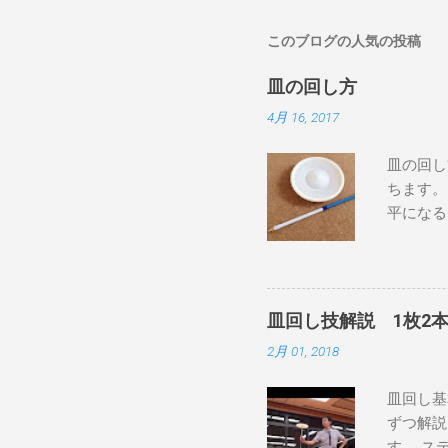
このブログの人気の投稿
皿の回し方
4月 16, 2017
皿の回し
ちます。
平になる
ょうど反
にして、
と、下か
回す い
皿回し技解説 1枚2
ィックを
2月 01, 2018
ると皿が
ょうどい
皿回し基
るように
ずつ解説
皿がぐる
す。 ス