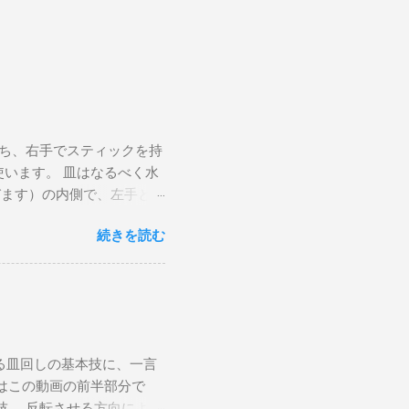
持ち、右手でスティックを持
います。 皿はなるべく水
びます）の内側で、左手とち
を皿に少し押しつけるよう
続きを読む
手前に、右手は奥に動かす
てください。 手を放して
ラックスさせて右手のステ
さです。 勢いをつけすぎ
てずに落ちてしまうので、ち
し続ける グリップをなぞ
る皿回しの基本技に、一言
mの円を描いて、その周りで
はこの動画の前半部分で
く、皿がその場所から動か
技。 反転させる方向によっ