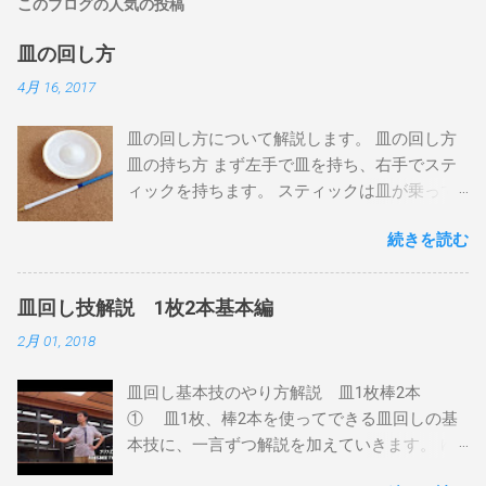
このブログの人気の投稿
皿の回し方
4月 16, 2017
皿の回し方について解説します。 皿の回し方
皿の持ち方 まず左手で皿を持ち、右手でステ
ィックを持ちます。 スティックは皿が乗って
いない方の先端を持って、なるべく長く使い
続きを読む
ます。 皿はなるべく水平になるように持ち、
皿の裏面の足になっている部分（「グリッ
プ」と呼びます）の内側で、左手とちょうど
皿回し技解説 1枚2本基本編
反対の位置にスティックの先端を当てます。
2月 01, 2018
このとき、スティックを皿に少し押しつける
ようにして、皿とスティックがすべってしま
皿回し基本技のやり方解説 皿1枚棒2本
わないようにしましょう。 左手は手前に、右
① 皿1枚、棒2本を使ってできる皿回しの基
手は奥に動かすと、下から見ると皿が時計回
本技に、一言ずつ解説を加えていきます。 ゆ
りに動くはずです。手を離さないで確認して
るやかに難易度順にならんでいます。 まずは
みてください。 手を放して回す いよいよまわ