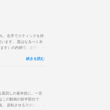
持ち、右手でスティックを持
います。 皿はなるべく水
びます）の内側で、左手とち
を皿に少し押しつけるよう
続きを読む
手前に、右手は奥に動かす
てください。 手を放して
ラックスさせて右手のステ
さです。 勢いをつけすぎ
てずに落ちてしまうので、ち
し続ける グリップをなぞ
る皿回しの基本技に、一言
mの円を描いて、その周りで
はこの動画の前半部分で
く、皿がその場所から動か
技。 反転させる方向によっ
また、安定して回すにはあ