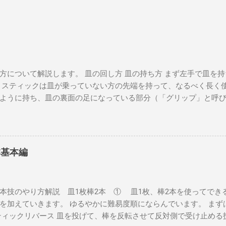
方について解説します。 皿の回し方 皿の持ち方 まず左手で皿を
 スティックは皿が乗っていない方の先端を持って、なるべく長く使
ように持ち、皿の裏面の足になっている部分（「グリップ」と呼
対の位置にスティックの先端を当てます。 このとき、スティック
皿とスティックがすべってしまわないようにしましょう。 左手は
ら見ると皿が時計回りに動くはずです。手を離さないで確認してみ
よいよまわします。 時計回りに勢いを付けて左手を放し、手首をリ
本基本編
回すと回転が持続します。 このとき注意するのが、最初の勢いの強
飛んで行ってしまいますが、かといって遅すぎると皿が水平を保
い速さが存在します。動画を参考に、真似して覚えてください。 回
本技のやり方解説 皿1枚棒2本 ① 皿1枚、棒2本を使ってでき
回しましょう。 陥りやすい失敗が『スティックの先端が半径数c
を加えていきます。 ゆるやかに難易度順にならんでいます。 まず
んぐるん振り回される』という状況です。 皿を振り回すのではな
ティックリバース 皿を投げて、棒を反転させて反対側で受け止める
に、グリップの円に合わせてスティックを回してあげましょう。 