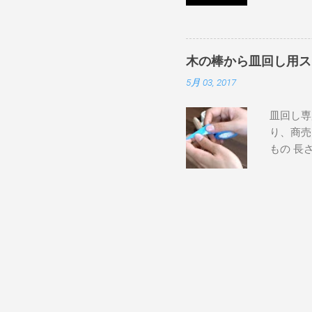
て（表）
る程度の
ています
す。 肘
側）→（
きます。
いでしょ
と、皿の
木の棒から皿回し用ス
げ上げて
心に入り
5月 03, 2017
ます。 
説もご覧
投げます
皿回し専
すると、
り、商売
ングを親
もの 長
く返して
上 ハサ
す。 持
ぎりなど
に手首、
などを用
飛んで行
るとすぐ
リスビー
まずステ
通す技。
いません
脚の下を
す。 ④
ないとこ
に水色、
どをちょ