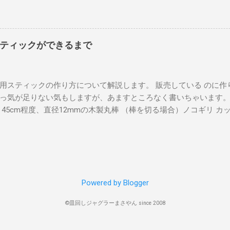
（上）（裏）の三種類に分けています。 TPOに合わせた皿回しス
スピードが必要なので、スティックの先端を素早く軽やかに動か
が、リバース（表・上）はペン持ちにするとやりやすいです。 動
ではなく手首を使うことで、より小さな身体の動きで、より素早く
元の側）としていますが、はじめの練習は（反対側）→（元の側
 皿の中心にスティックを移動する ある程度以上回転がついたら、
う。 クイックリバース スティックリバース（裏）が基本になって
中心にスティックが移動します。 このときすこしスティックを下
ティックができるまで
、スティックだけを空中でさか手でつかみ、棒を反転させてから
やすいです。 MOVIE 今回は以上です！ありがとうございました！
ハンドスロー 皿を手で投げ入れる最も基本の形。 グリップを外側
ください！
。 慣れないうちは斜めになりやすいので、手は回すことに専念し
用スティックの作り方について解説します。 販売している のに作
水平に回りやすいです。 サイドスロー 右手で投げ入れる場合の投
っ気が足りない気もしますが、あますところなく書いちゃいます。
指と他の4本の指で挟むようにします。 肘を使って体の右側から
さ45cm程度、直径12mmの木製丸棒 （棒を切る場合）ノコギリ カ
離します。 フリスビースロー 左手で投げ入れる場合の投げ方。 
ミ 皿回しスティックの作り方 ①まず、木製の丸棒を準備します。 
ち方は中指、小指、薬指をグリップにひっかけるようにします。 フ
で切断します。 長さは45cm程度がお勧めです。 ②棒の両端を削
肘を曲げて皿を抱え込むようにして、手首、肘を伸ばしてリリース
いて棒の両端を削ります。 将来的に、重たい皿を何度も受け止め
ってしまうので、少し腕を引いて手前に飛ぶようにコントロールします。 
につぶれてしまいます。 すこし鈍い先端にしておきましょう。 両
スローの解説動画を作りました のでそちらもご覧ください。 アン
ィックとして使うことができます。 皿を回してみてください。 ③
 皿は横の動きに弱いので、勢いよく通しすぎないのがポイントです
Powered by Blogger
。 テープで覆う範囲の両端、現時点でのスティックの重心に鉛筆な
通す技。 スペースが狭く窮屈だが、脚の下を通し切らないまま投
テープを巻いて装飾します。 ビニールテープを用います。 3色と
ろに飛んで行ってしまいます。 はじめは、皿を脚の下を通し切ったこ
©皿回しジャグラーまさやん since 2008
黒、一部白を用います。 まず、斜めに先をはさみでカットした水色
うど隠すように巻き始めます。 2周目には前に巻いたテープと半