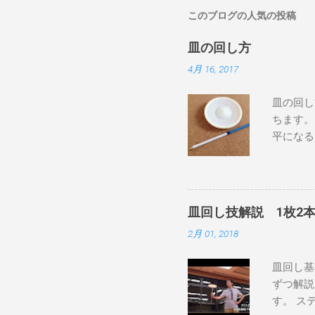
このブログの人気の投稿
皿の回し方
4月 16, 2017
皿の回し
ちます。
平になる
ょうど反
にして、
と、下か
回す い
皿回し技解説 1枚2
ィックを
2月 01, 2018
ると皿が
ょうどい
皿回し基
るように
ずつ解説
皿がぐる
す。 ス
ないよう