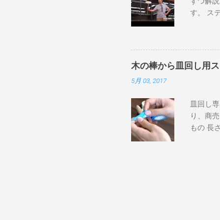
ずつ解説
皿がぐる
す。 ス
ないよう
て（表）
る程度の
ています
す。 肘
側）→（
きます。
いでしょ
と、皿の
木の棒から皿回し用ス
げ上げて
心に入り
5月 03, 2017
ます。 
説もご覧
投げます
皿回し専
すると、
り、商売
ングを親
もの 長
く返して
上 ハサ
す。 持
ぎりなど
に手首、
などを用
飛んで行
るとすぐ
リスビー
まずステ
通す技。
いません
脚の下を
す。 ④
ないとこ