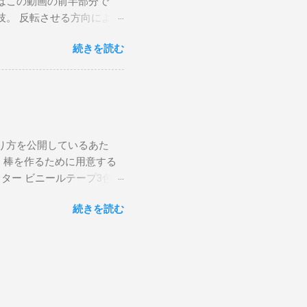
はこの動画の前半部分で
く、皿がその場所から動か
技。 反転させる方向によっ
また、安定して回すにはあ
ティックの握り方 で解説し
せるように、手首を使いま
続きを読む
画では（元の側）→（反対
スティックを操ることがで
）のみにしたほうがやりやす
右手のスティックを止める
います。 皿と棒を同時に投
に下げるようにすると、中
落ちてきた皿を、キャッチし
 皿回し講座TOPから他の解
からガシッとつかんで、回し
、膝を使って投げる感覚に
り方を公開しているあた
げ方です。 持ち方は、ウイ
 棒を作るために用意する
正面に持ってきて、手首を鋭
ッター ビニールテープ3色以
サイドスローより易しいで
丸棒が長すぎる場合、のこ
リスビーを投げる時のよう
続きを読む
ります。 カッター、ヤスリ
します。 そのまま離すと
るので、あまりとがってい
2025/3/9追記： フ
端とも削り終われば、ひと
ダーザレッグ 皿を腕の下を
下書きをします。 大体で構
。 アンダーザレッグ 皿を
どで 印をつけておきま
げてしまうとキャッチでき
いうことなので、ここでは主
とを確認してから、...