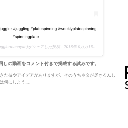
juggler #juggling #platespinning #weeklyplatespinning
#spinningplate
ugglermasayan)がシェアした投稿 -
2018年 9月月16日午前12時08分PDT
回しの動画をコメント付きで掲載する試みです。
きた技やアイデアがありますが、そのうちネタが尽きるんじ
は何にしよう…。