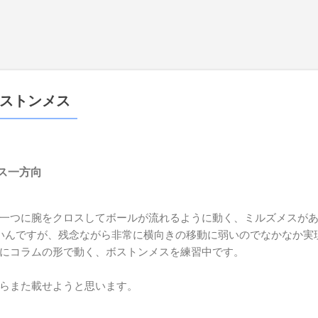
スキップしてメイン コンテンツに移動
ストンメス
ス一方向
一つに腕をクロスしてボールが流れるように動く、ミルズメスが
いんですが、残念ながら非常に横向きの移動に弱いのでなかなか実
にコラムの形で動く、ボストンメスを練習中です。
らまた載せようと思います。