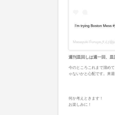
I’m trying Boston Mess #
Masayuki Furuya
さん(@j
週刊皿回しは週一回、皿
今のところこれまで溜めて
ゃないかと心配です。来週
何か考えときます！
お楽しみに！