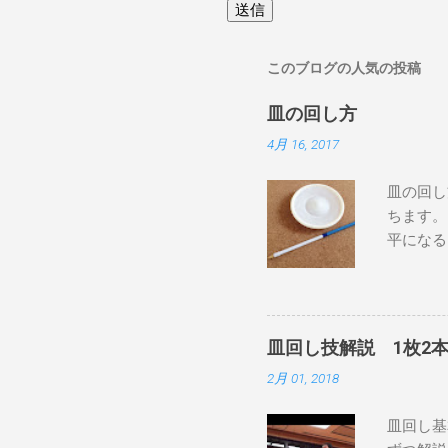
このブログの人気の投稿
皿の回し方
4月 16, 2017
皿の回し
ちます。
平になる
ょうど反
にして、
と、下か
回す い
皿回し技解説 1枚2
ィックを
2月 01, 2018
ると皿が
ょうどい
皿回し基
るように