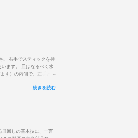
持ち、右手でスティックを持
います。 皿はなるべく水
びます）の内側で、左手とち
を皿に少し押しつけるよう
続きを読む
手前に、右手は奥に動かす
てください。 手を放して
ラックスさせて右手のステ
さです。 勢いをつけすぎ
てずに落ちてしまうので、ち
し続ける グリップをなぞ
る皿回しの基本技に、一言
mの円を描いて、その周りで