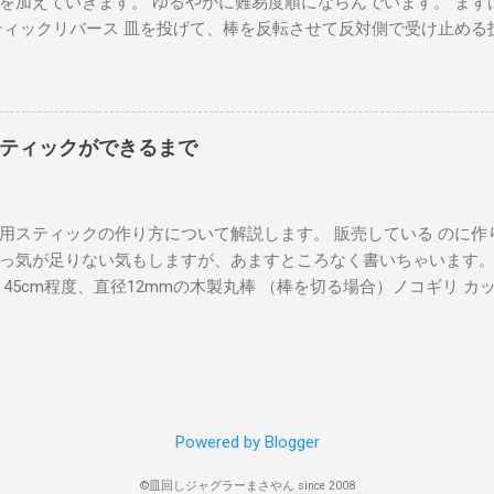
を加えていきます。 ゆるやかに難易度順にならんでいます。 まず
んぐるん振り回される』という状況です。 皿を振り回すのではな
ティックリバース 皿を投げて、棒を反転させて反対側で受け止める
に、グリップの円に合わせてスティックを回してあげましょう。 
（上）（裏）の三種類に分けています。 TPOに合わせた皿回しス
スピードが必要なので、スティックの先端を素早く軽やかに動か
が、リバース（表・上）はペン持ちにするとやりやすいです。 動
ではなく手首を使うことで、より小さな身体の動きで、より素早く
元の側）としていますが、はじめの練習は（反対側）→（元の側
 皿の中心にスティックを移動する ある程度以上回転がついたら、
う。 クイックリバース スティックリバース（裏）が基本になって
中心にスティックが移動します。 このときすこしスティックを下
ティックができるまで
、スティックだけを空中でさか手でつかみ、棒を反転させてから
やすいです。 MOVIE 今回は以上です！ありがとうございました！
ハンドスロー 皿を手で投げ入れる最も基本の形。 グリップを外側
ください！
。 慣れないうちは斜めになりやすいので、手は回すことに専念し
用スティックの作り方について解説します。 販売している のに作
水平に回りやすいです。 サイドスロー 右手で投げ入れる場合の投
っ気が足りない気もしますが、あますところなく書いちゃいます。
指と他の4本の指で挟むようにします。 肘を使って体の右側から
さ45cm程度、直径12mmの木製丸棒 （棒を切る場合）ノコギリ カ
離します。 フリスビースロー 左手で投げ入れる場合の投げ方。 
ミ 皿回しスティックの作り方 ①まず、木製の丸棒を準備します。 
ち方は中指、小指、薬指をグリップにひっかけるようにします。 フ
で切断します。 長さは45cm程度がお勧めです。 ②棒の両端を削
肘を曲げて皿を抱え込むようにして、手首、肘を伸ばしてリリース
いて棒の両端を削ります。 将来的に、重たい皿を何度も受け止め
ってしまうので、少し腕を引いて手前に飛ぶようにコントロールします。 
につぶれてしまいます。 すこし鈍い先端にしておきましょう。 両
スローの解説動画を作りました のでそちらもご覧ください。 アン
ィックとして使うことができます。 皿を回してみてください。 ③
 皿は横の動きに弱いので、勢いよく通しすぎないのがポイントです
Powered by Blogger
。 テープで覆う範囲の両端、現時点でのスティックの重心に鉛筆な
通す技。 スペースが狭く窮屈だが、脚の下を通し切らないまま投
テープを巻いて装飾します。 ビニールテープを用います。 3色と
ろに飛んで行ってしまいます。 はじめは、皿を脚の下を通し切ったこ
©皿回しジャグラーまさやん since 2008