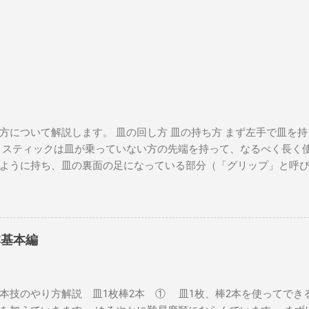
方について解説します。 皿の回し方 皿の持ち方 まず左手で皿を
 スティックは皿が乗っていない方の先端を持って、なるべく長く使
ように持ち、皿の裏面の足になっている部分（「グリップ」と呼
対の位置にスティックの先端を当てます。 このとき、スティック
皿とスティックがすべってしまわないようにしましょう。 左手は
ら見ると皿が時計回りに動くはずです。手を離さないで確認してみ
よいよまわします。 時計回りに勢いを付けて左手を放し、手首をリ
本基本編
回すと回転が持続します。 このとき注意するのが、最初の勢いの強
飛んで行ってしまいますが、かといって遅すぎると皿が水平を保
い速さが存在します。動画を参考に、真似して覚えてください。 回
本技のやり方解説 皿1枚棒2本 ① 皿1枚、棒2本を使ってでき
回しましょう。 陥りやすい失敗が『スティックの先端が半径数c