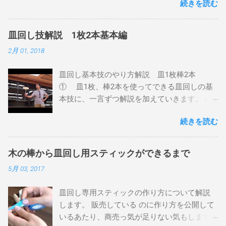
続きを読む
ます。 皿はなるべく水平になるように持ち、
皿の裏面の足になっている部分（「グリッ
プ」と呼びます）の内側で、左手とちょうど
皿回し技解説 1枚2本基本編
反対の位置にスティックの先端を当てます。
2月 01, 2018
このとき、スティックを皿に少し押しつける
ようにして、皿とスティックがすべってしま
皿回し基本技のやり方解説 皿1枚棒2本
わないようにしましょう。 左手は手前に、右
① 皿1枚、棒2本を使ってできる皿回しの基
手は奥に動かすと、下から見ると皿が時計回
本技に、一言ずつ解説を加えていきます。 ゆ
りに動くはずです。手を離さないで確認して
るやかに難易度順にならんでいます。 まずは
みてください。 手を放して回す いよいよまわ
続きを読む
この動画の前半部分です。 スティックリバー
します。 時計回りに勢いを付けて左手を放
ス 皿を投げて、棒を反転させて反対側で受け
し、手首をリラックスさせて右手のスティッ
止める技。 反転させる方向によって（表）
クを回すと回転が持続します。 このとき注意
木の棒から皿回し用スティックができるまで
（上）（裏）の三種類に分けています。 TPO
するのが、最初の勢いの強さです。 勢いをつ
5月 03, 2017
に合わせた皿回しスティックの握り方 で解説
けすぎると皿が飛んで行ってしまいますが、
していますが、リバース（表・上）はペン持
かといって遅すぎると皿が水平を保てずに落
皿回し専用スティックの作り方について解説
ちにするとやりやすいです。 動画では（元の
ちてしまうので、ちょうどいい速さが存在し
します。 販売している のに作り方を公開して
側）→（反対側）→（元の側）としています
ます。動画を参考に、真似して覚えてくださ
いるあたり、商売っ気が足りない気もします
が、はじめの練習は（反対側）→（元の側）
い。 回し続ける グリップをなぞるように回し