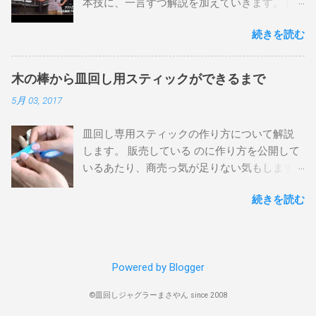
本技に、一言ずつ解説を加えていきます。 ゆ
りに動くはずです。手を離さないで確認して
るやかに難易度順にならんでいます。 まずは
みてください。 手を放して回す いよいよまわ
続きを読む
この動画の前半部分です。 スティックリバー
します。 時計回りに勢いを付けて左手を放
ス 皿を投げて、棒を反転させて反対側で受け
し、手首をリラックスさせて右手のスティッ
止める技。 反転させる方向によって（表）
クを回すと回転が持続します。 このとき注意
木の棒から皿回し用スティックができるまで
（上）（裏）の三種類に分けています。 TPO
するのが、最初の勢いの強さです。 勢いをつ
5月 03, 2017
に合わせた皿回しスティックの握り方 で解説
けすぎると皿が飛んで行ってしまいますが、
していますが、リバース（表・上）はペン持
かといって遅すぎると皿が水平を保てずに落
皿回し専用スティックの作り方について解説
ちにするとやりやすいです。 動画では（元の
ちてしまうので、ちょうどいい速さが存在し
します。 販売している のに作り方を公開して
側）→（反対側）→（元の側）としています
ます。動画を参考に、真似して覚えてくださ
いるあたり、商売っ気が足りない気もします
が、はじめの練習は（反対側）→（元の側）
い。 回し続ける グリップをなぞるように回し
が、あますところなく書いちゃいます。 棒を
のみにしたほうがやりやすいでしょう。 クイ
ましょう。 陥りやすい失敗が『スティックの
続きを読む
作るために用意するもの 長さ45cm程度、直径
ックリバース スティックリバース（裏）が基
先端が半径数cmの円を描いて、その周りで皿
12mmの木製丸棒 （棒を切る場合）ノコギリ
本になっています。 皿と棒を同時に投げ上げ
がぐるんぐるん振り回される』という状況で
カッター ビニールテープ3色以上 ハサミ 皿回
て、スティックだけを空中でさか手でつか
す。 皿を振り回すのではなく、皿がその場所
しスティックの作り方 ①まず、木製の丸棒を
み、棒を反転させてから落ちてきた皿を、キ
から動かないように、グリップの円に合わせ
Powered by Blogger
準備します。 丸棒が長すぎる場合、のこぎり
ャッチします。 ハンドスロー 皿を手で投げ入
てスティックを回してあげましょう。 また、
などで切断します。 長さは45cm程度がお勧め
れる最も基本の形。 グリップを外側からガシ
安定して回すにはある程度のスピードが必要
©皿回しジャグラーまさやん since 2008
です。 ②棒の両端を削ります。 カッター、ヤ
ッとつかんで、回し投げます。 慣れないうち
なので、スティックの先端を素早く軽やかに