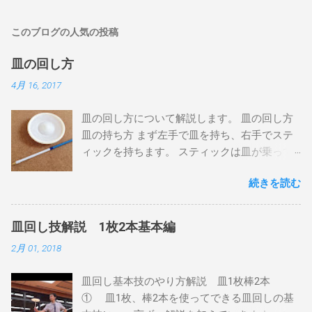
このブログの人気の投稿
皿の回し方
4月 16, 2017
皿の回し方について解説します。 皿の回し方
皿の持ち方 まず左手で皿を持ち、右手でステ
ィックを持ちます。 スティックは皿が乗って
いない方の先端を持って、なるべく長く使い
続きを読む
ます。 皿はなるべく水平になるように持ち、
皿の裏面の足になっている部分（「グリッ
プ」と呼びます）の内側で、左手とちょうど
皿回し技解説 1枚2本基本編
反対の位置にスティックの先端を当てます。
2月 01, 2018
このとき、スティックを皿に少し押しつける
ようにして、皿とスティックがすべってしま
皿回し基本技のやり方解説 皿1枚棒2本
わないようにしましょう。 左手は手前に、右
① 皿1枚、棒2本を使ってできる皿回しの基
手は奥に動かすと、下から見ると皿が時計回